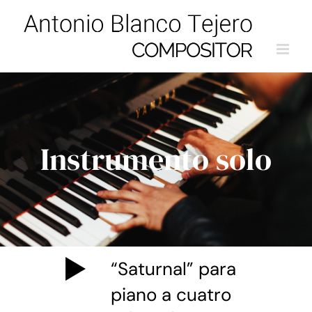
Saltar
al
contenido
Instrumento solo
“Saturnal” para
piano a cuatro