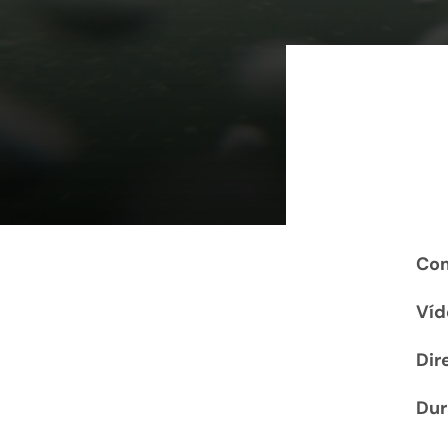
Com
Víd
Dir
Dur